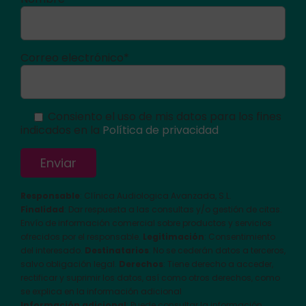
Correo electrónico*
Consiento el uso de mis datos para los fines
indicados en la
Política de privacidad
Responsable
: Clínica Audiologica Avanzada, S.L.
Finalidad
: Dar respuesta a las consultas y/o gestión de citas.
Envío de información comercial sobre productos y servicios
ofrecidos por el responsable.
Legitimación
: Consentimiento
del interesado.
Destinatarios
: No se cederán datos a terceros,
salvo obligación legal.
Derechos
: Tiene derecho a acceder,
rectificar y suprimir los datos, así como otros derechos, como
se explica en la información adicional
Información adicional
: Puede consultar la información