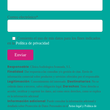
Correo electrónico*
Consiento el uso de mis datos para los fines indicados
en la
Política de privacidad
Responsable
: Clínica Audiologica Avanzada, S.L.
Finalidad
: Dar respuesta a las consultas y/o gestión de citas. Envío de
información comercial sobre productos y servicios ofrecidos por el responsable.
Legitimación
Destinatarios
: Consentimiento del interesado.
: No se
Derechos
cederán datos a terceros, salvo obligación legal.
: Tiene derecho a
acceder, rectificar y suprimir los datos, así como otros derechos, como se explica
en la información adicional
Información adicional
: Puede consultar la información adicional y
detallada sobre Protección de Datos Personales en el
Aviso legal y Política de