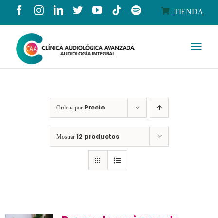
Saltar
TIENDA
al
contenido
Togg
Navi
Conócenos
Precio
Ordena por
Productos
12 productos
Mostrar
Servicios
Salud auditiva
Tienda