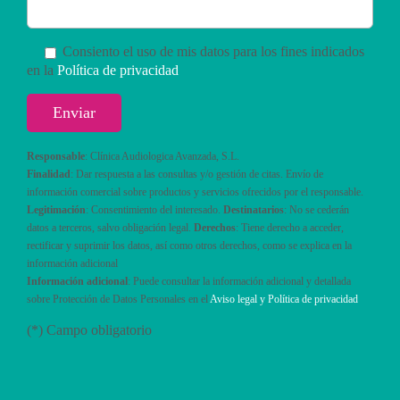
Consiento el uso de mis datos para los fines indicados
en la
Política de privacidad
Responsable
: Clínica Audiologica Avanzada, S.L.
Finalidad
: Dar respuesta a las consultas y/o gestión de citas. Envío de
información comercial sobre productos y servicios ofrecidos por el responsable.
Legitimación
: Consentimiento del interesado.
Destinatarios
: No se cederán
datos a terceros, salvo obligación legal.
Derechos
: Tiene derecho a acceder,
rectificar y suprimir los datos, así como otros derechos, como se explica en la
información adicional
Información adicional
: Puede consultar la información adicional y detallada
sobre Protección de Datos Personales en el
Aviso legal y Política de privacidad
(*) Campo obligatorio