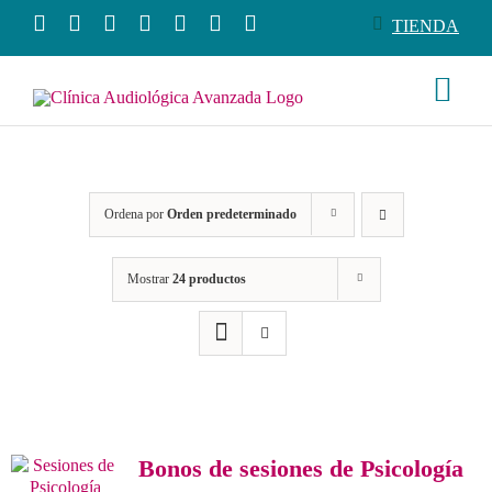
Saltar
TIENDA
al
contenido
Togg
Navi
Conócenos
Ordena por
Orden predeterminado
Productos
Mostrar
24 productos
Servicios
Salud auditiva
Tienda
Bonos de sesiones de Psicología