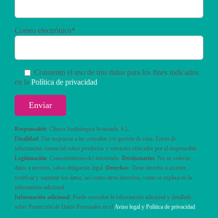
Correo electrónico*
Consiento el uso de mis datos para los fines indicados
en la
Política de privacidad
Responsable
: Clínica Audiologica Avanzada, S.L.
Finalidad
: Dar respuesta a las consultas y/o gestión de citas. Envío de
información comercial sobre productos y servicios ofrecidos por el responsable.
Legitimación
: Consentimiento del interesado.
Destinatarios
: No se cederán
datos a terceros, salvo obligación legal.
Derechos
: Tiene derecho a acceder,
rectificar y suprimir los datos, así como otros derechos, como se explica en la
información adicional
Información adicional
: Puede consultar la información adicional y detallada
sobre Protección de Datos Personales en el
Aviso legal y Política de privacidad