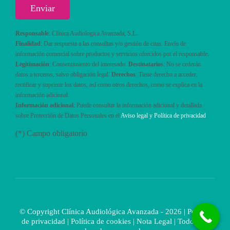
Responsable
: Clínica Audiologica Avanzada, S.L.
Finalidad
: Dar respuesta a las consultas y/o gestión de citas. Envío de
información comercial sobre productos y servicios ofrecidos por el responsable.
Legitimación
: Consentimiento del interesado.
Destinatarios
: No se cederán
datos a terceros, salvo obligación legal.
Derechos
: Tiene derecho a acceder,
rectificar y suprimir los datos, así como otros derechos, como se explica en la
información adicional
Información adicional
: Puede consultar la información adicional y detallada
sobre Protección de Datos Personales en el
Aviso legal y Política de privacidad
(*) Campo obligatorio
© Copyright Clínica Audiológica Avanzada - 2026 |
Política
de privacidad
|
Política de cookies
|
Nota Legal
| Todos los