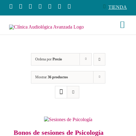
Saltar
TIENDA
al
contenido
Togg
Navi
Conócenos
Ordena por
Precio
Productos
Mostrar
36 productos
Servicios
Salud auditiva
Tienda
Bonos de sesiones de Psicología