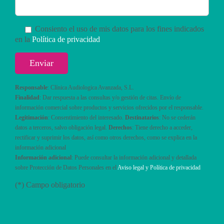
Consiento el uso de mis datos para los fines indicados
en la
Política de privacidad
Responsable
: Clínica Audiologica Avanzada, S.L.
Finalidad
: Dar respuesta a las consultas y/o gestión de citas. Envío de
información comercial sobre productos y servicios ofrecidos por el responsable.
Legitimación
: Consentimiento del interesado.
Destinatarios
: No se cederán
datos a terceros, salvo obligación legal.
Derechos
: Tiene derecho a acceder,
rectificar y suprimir los datos, así como otros derechos, como se explica en la
información adicional
Información adicional
: Puede consultar la información adicional y detallada
sobre Protección de Datos Personales en el
Aviso legal y Política de privacidad
(*) Campo obligatorio