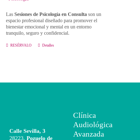
Conta
Las
Sesiones de Psicología en Consulta
son un
espacio profesional diseñado para promover el
bienestar emocional y mental en un entorno
Lláma
tranquilo, seguro y confidencial.
RESÉRVALO
Detalles
Clínica
Audiológica
Calle Sevilla, 3
Avanzada
28223,
Pozuelo de