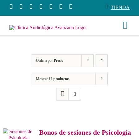
Saltar
TIENDA
al
contenido
Togg
Navi
Conó
Ordena por
Precio
Produ
Mostrar
12 productos
Servi
Salud
Tiend
Bonos de sesiones de Psicología