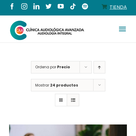
Saltar
TIENDA
al
contenido
Tog
Nav
Conócenos
Ordena por
Precio
Productos
Mostrar
24 productos
Servicios
Salud auditiva
Tienda