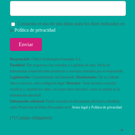
Consiento el uso de mis datos para los fines indicados en
la
Política de privacidad
Responsable
: Clínica Audiologica Avanzada, S.L.
Finalidad
: Dar respuesta a las consultas y/o gestión de citas. Envío de
información comercial sobre productos y servicios ofrecidos por el responsable.
Legitimación
: Consentimiento del interesado.
Destinatarios
: No se cederán
datos a terceros, salvo obligación legal.
Derechos
: Tiene derecho a acceder,
rectificar y suprimir los datos, así como otros derechos, como se explica en la
información adicional
Información adicional
: Puede consultar la información adicional y detallada
sobre Protección de Datos Personales en el
Aviso legal y Política de privacidad
(*) Campo obligatorio
×