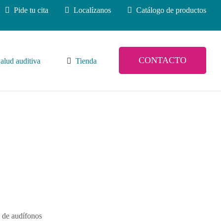
Pide tu cita
Localízanos
Catálogo de productos
CONTACTO
alud auditiva
Tienda
s de audífonos