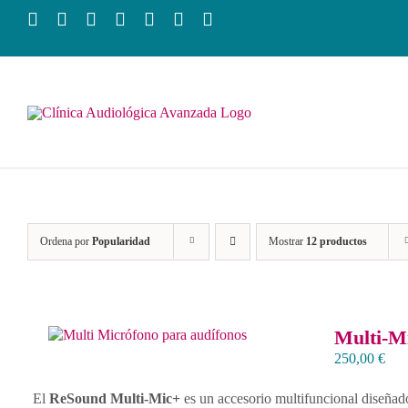
Saltar
al
contenido
Ordena por
Popularidad
Mostrar
12 productos
Multi-M
250,00
€
El
ReSound Multi-Mic+
es un accesorio multifuncional diseñado