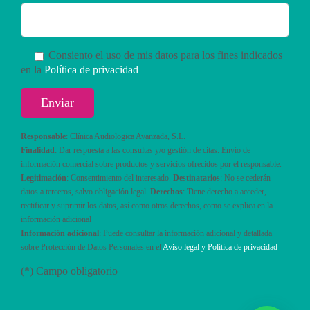
Consiento el uso de mis datos para los fines indicados
en la
Política de privacidad
Responsable
: Clínica Audiologica Avanzada, S.L.
Finalidad
: Dar respuesta a las consultas y/o gestión de citas. Envío de
información comercial sobre productos y servicios ofrecidos por el responsable.
Legitimación
: Consentimiento del interesado.
Destinatarios
: No se cederán
datos a terceros, salvo obligación legal.
Derechos
: Tiene derecho a acceder,
rectificar y suprimir los datos, así como otros derechos, como se explica en la
información adicional
Información adicional
: Puede consultar la información adicional y detallada
sobre Protección de Datos Personales en el
Aviso legal y Política de privacidad
(*) Campo obligatorio