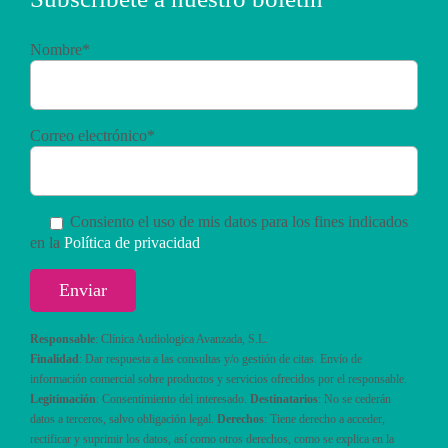
Nombre*
Correo electrónico*
Consiento el uso de mis datos para los fines indicados
en la
Política de privacidad
Responsable
: Clínica Audiologica Avanzada, S.L.
Finalidad
: Dar respuesta a las consultas y/o gestión de citas. Envío de
información comercial sobre productos y servicios ofrecidos por el responsable.
Legitimación
: Consentimiento del interesado.
Destinatarios
: No se cederán
datos a terceros, salvo obligación legal.
Derechos
: Tiene derecho a acceder,
rectificar y suprimir los datos, así como otros derechos, como se explica en la