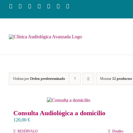
Saltar
al
contenido
Ordena por
Orden predeterminado
Mostrar
12 productos
Consulta Audiológica a domicilio
120,00
€
RESÉRVALO
Detalles