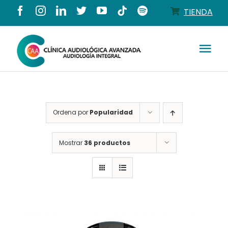
Saltar
TIENDA
al
contenido
Tog
Nav
Conócenos
Ordena por
Popularidad
Productos
Mostrar
36 productos
Servicios
Salud auditiva
Tienda