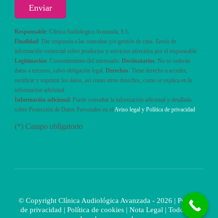
Responsable
: Clínica Audiologica Avanzada, S.L.
Finalidad
: Dar respuesta a las consultas y/o gestión de citas. Envío de
información comercial sobre productos y servicios ofrecidos por el responsable.
Legitimación
: Consentimiento del interesado.
Destinatarios
: No se cederán
datos a terceros, salvo obligación legal.
Derechos
: Tiene derecho a acceder,
rectificar y suprimir los datos, así como otros derechos, como se explica en la
información adicional
Información adicional
: Puede consultar la información adicional y detallada
sobre Protección de Datos Personales en el
Aviso legal y Política de privacidad
(*) Campo obligatorio
© Copyright Clínica Audiológica Avanzada - 2026 |
Política
de privacidad
|
Política de cookies
|
Nota Legal
| Todos los