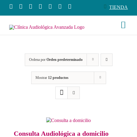
Saltar
TIENDA
al
contenido
Togg
Navi
Conócenos
Ordena por
Orden predeterminado
Productos
Mostrar
12 productos
Servicios
Salud auditiva
Tienda
Consulta Audiológica a domicilio