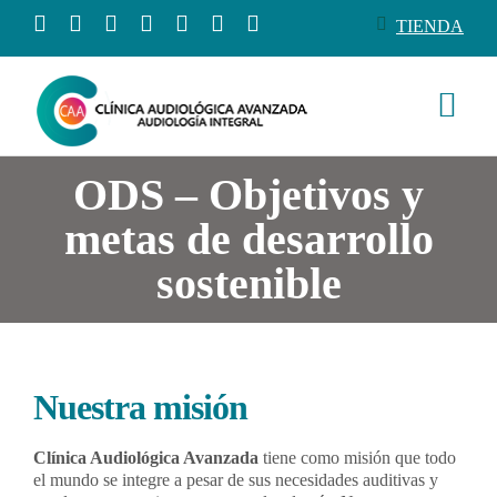
Saltar
TIENDA
al
contenido
Togg
Navi
Conócenos
ODS – Objetivos y
metas de desarrollo
Productos
sostenible
Servicios
Salud auditiva
Nuestra misión
Clínica Audiológica Avanzada
tiene como misión que todo
Tienda
el mundo se integre a pesar de sus necesidades auditivas y