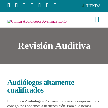
Saltar
TIENDA
al
contenido
Togg
Navi
Conócenos
Revisión Auditiva
Productos
Servicios
Audiólogos altamente
Salud auditiva
cualificados
Tienda
En
Clínica Audiológica Avanzada
estamos comprometidos
contigo, nos ponemos a tu disposición. Para ello hemos