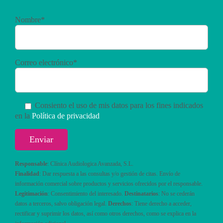
Nombre*
Correo electrónico*
Consiento el uso de mis datos para los fines indicados
en la
Política de privacidad
Responsable
: Clínica Audiologica Avanzada, S.L.
Finalidad
: Dar respuesta a las consultas y/o gestión de citas. Envío de
información comercial sobre productos y servicios ofrecidos por el responsable.
Legitimación
: Consentimiento del interesado.
Destinatarios
: No se cederán
datos a terceros, salvo obligación legal.
Derechos
: Tiene derecho a acceder,
rectificar y suprimir los datos, así como otros derechos, como se explica en la