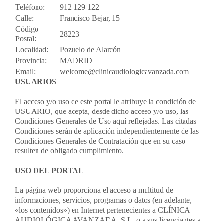
Teléfono:
912 129 122
Contacto
Calle:
Francisco Bejar, 15
Código
28223
Postal:
Llámanos 912 129 122
Localidad:
Pozuelo de Alarcón
Provincia:
MADRID
Email:
welcome@clinicaudiologicavanzada.com
USUARIOS
El acceso y/o uso de este portal le atribuye la condición de
USUARIO, que acepta, desde dicho acceso y/o uso, las
Condiciones Generales de Uso aquí reflejadas. Las citadas
Condiciones serán de aplicación independientemente de las
Condiciones Generales de Contratación que en su caso
resulten de obligado cumplimiento.
USO DEL PORTAL
La página web proporciona el acceso a multitud de
informaciones, servicios, programas o datos (en adelante,
«los contenidos») en Internet pertenecientes a CLÍNICA
AUDIOLÓGICA AVANZADA, S.L. o a sus licenciantes a