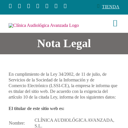
Saltar
TIENDA
al
contenido
Togg
Navi
Nota Legal
Conócenos
Productos
En cumplimiento de la Ley 34/2002, de 11 de julio, de
Servicios
Servicios de la Sociedad de la Información y de
Comercio Electrónico (LSSI-CE), la empresa le informa que
es titular del sitio web. De acuerdo con la exigencia del
artículo 10 de la citada Ley, informa de los siguientes datos:
Salud auditiva
El titular de este sitio web es:
Tienda
CLÍNICA AUDIOLÓGICA AVANZADA,
Nombre:
S.L.