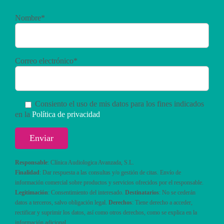
Nombre*
Correo electrónico*
Consiento el uso de mis datos para los fines indicados
en la
Política de privacidad
Responsable
: Clínica Audiologica Avanzada, S.L.
Finalidad
: Dar respuesta a las consultas y/o gestión de citas. Envío de
información comercial sobre productos y servicios ofrecidos por el responsable.
Legitimación
: Consentimiento del interesado.
Destinatarios
: No se cederán
datos a terceros, salvo obligación legal.
Derechos
: Tiene derecho a acceder,
rectificar y suprimir los datos, así como otros derechos, como se explica en la
información adicional