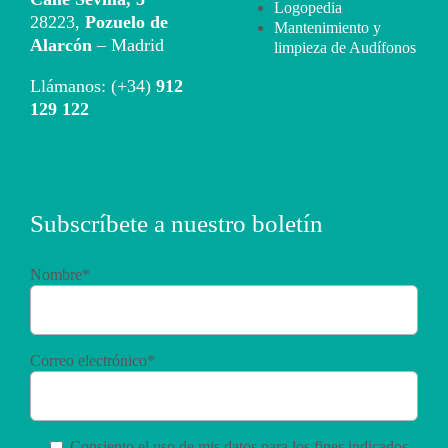
Logopedia
28223,
Pozuelo de
Mantenimiento y
Alarcón
– Madrid
limpieza de Audífonos
Llámanos: (+34)
912
129 122
Subscríbete a nuestro boletín
Nombre*
Correo electrónico*
Consiento el uso de mis datos para los fines indicados