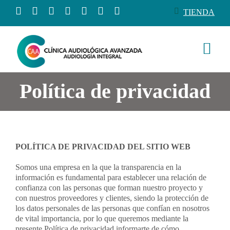
Saltar
TIENDA
al
contenido
Togg
Navi
Conócenos
Política de privacidad
Productos
POLÍTICA DE PRIVACIDAD DEL SITIO WEB
Servicios
Somos una empresa en la que la transparencia en la
información es fundamental para establecer una relación de
Salud auditiva
confianza con las personas que forman nuestro proyecto y
con nuestros proveedores y clientes, siendo la protección de
los datos personales de las personas que confían en nosotros
Tienda
de vital importancia, por lo que queremos mediante la
presente Política de privacidad informarte de cómo