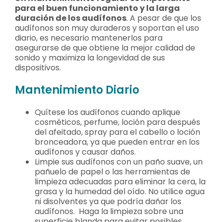
para el buen funcionamiento y la larga
duración de los audífonos
. A pesar de que los
Contacto
audífonos son muy duraderos y soportan el uso
diario, es necesario mantenerlos para
asegurarse de que obtiene la mejor calidad de
Llámanos 912 129 122
sonido y maximiza la longevidad de sus
dispositivos.
Mantenimiento Diario
Quítese los audífonos cuando aplique
cosméticos, perfume, loción para después
del afeitado, spray para el cabello o loción
bronceadora, ya que pueden entrar en los
audífonos y causar daños.
Limpie sus audífonos con un paño suave, un
pañuelo de papel o las herramientas de
limpieza adecuadas para eliminar la cera, la
grasa y la humedad del oído. No utilice agua
ni disolventes ya que podría dañar los
audífonos. Haga la limpieza sobre una
superficie blanda para evitar posibles