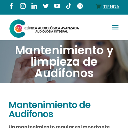
Saltar
TIENDA
al
contenido
Tog
Nav
Conócenos
Mantenimiento y
limpieza de
Productos
Audífonos
Servicios
Mantenimiento de
Salud auditiva
Audífonos
Tienda
Un mantenimiento regular es importante