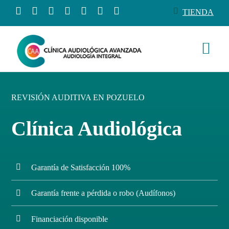
Saltar
TIENDA
al
contenido
Togg
Navi
Conócenos
REVISIÓN AUDITIVA EN POZUELO
Productos
Clínica Audiológica
Servicios
Garantía de Satisfacción 100%
Salud auditiva
Garantía frente a pérdida o robo (Audífonos)
Tienda
Financiación disponible