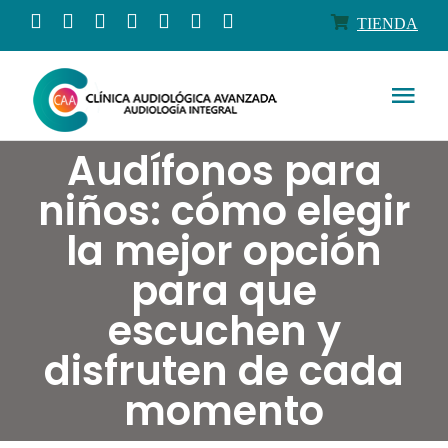
Saltar
TIENDA
al
contenido
Togg
Navi
Audífonos para
Conócenos
niños: cómo elegir
Productos
la mejor opción
para que
Servicios
escuchen y
disfruten de cada
Salud auditiva
momento
Tienda