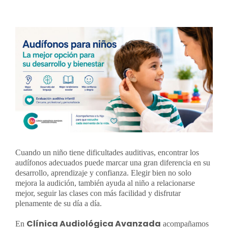
Contacto
Ver
imagen
más
Llámanos 912 129 122
grande
Cuando un niño tiene dificultades auditivas, encontrar los
audífonos adecuados puede marcar una gran diferencia en su
desarrollo, aprendizaje y confianza. Elegir bien no solo
mejora la audición, también ayuda al niño a relacionarse
mejor, seguir las clases con más facilidad y disfrutar
plenamente de su día a día.
Clínica Audiológica Avanzada
En
acompañamos