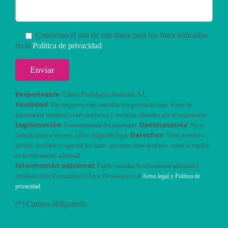
Consiento el uso de mis datos para los fines indicados
en la
Política de privacidad
Responsable
: Clínica Audiologica Avanzada, S.L.
Finalidad
: Dar respuesta a las consultas y/o gestión de citas. Envío de
información comercial sobre productos y servicios ofrecidos por el responsable.
Legitimación
Destinatarios
: Consentimiento del interesado.
: No se
Derechos
cederán datos a terceros, salvo obligación legal.
: Tiene derecho a
acceder, rectificar y suprimir los datos, así como otros derechos, como se explica
en la información adicional
Información adicional
: Puede consultar la información adicional y
detallada sobre Protección de Datos Personales en el
Aviso legal y Política de
privacidad
(*) Campo obligatorio