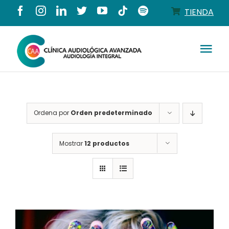
Saltar
TIENDA
al
contenido
Tog
Nav
Conócenos
Ordena por
Orden predeterminado
Productos
Mostrar
12 productos
Servicios
Salud auditiva
Tienda