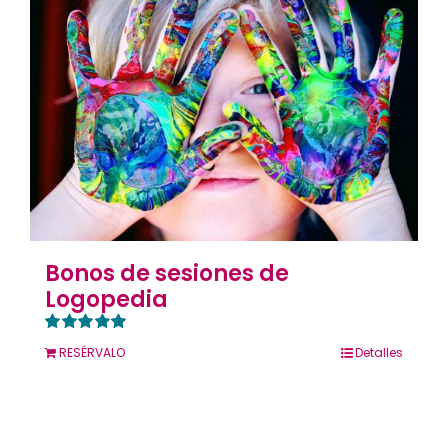
Contacto
Llámanos 912 129 122
Bonos de sesiones de
Logopedia
Valorado
RESÉRVALO
Detalles
con
5.00
de 5