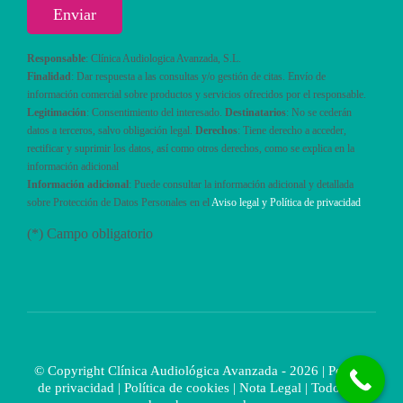
Responsable
: Clínica Audiologica Avanzada, S.L.
Finalidad
: Dar respuesta a las consultas y/o gestión de citas. Envío de
información comercial sobre productos y servicios ofrecidos por el responsable.
Legitimación
: Consentimiento del interesado.
Destinatarios
: No se cederán
datos a terceros, salvo obligación legal.
Derechos
: Tiene derecho a acceder,
rectificar y suprimir los datos, así como otros derechos, como se explica en la
información adicional
Información adicional
: Puede consultar la información adicional y detallada
sobre Protección de Datos Personales en el
Aviso legal y Política de privacidad
(*) Campo obligatorio
© Copyright Clínica Audiológica Avanzada - 2026 |
Política
de privacidad
|
Política de cookies
|
Nota Legal
| Todos los