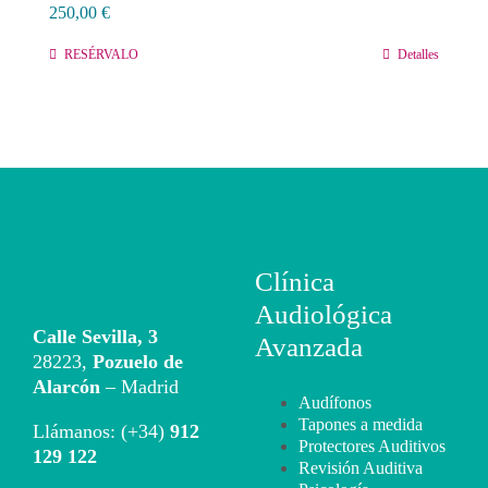
250,00
€
Conta
RESÉRVALO
Detalles
Lláma
Clínica
Audiológica
Calle Sevilla, 3
Avanzada
28223,
Pozuelo de
Alarcón
– Madrid
Audífonos
Tapones a medida
Llámanos: (+34)
912
Protectores Auditivos
129 122
Revisión Auditiva