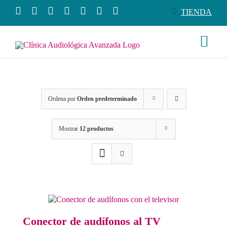
Saltar
TIENDA
al
contenido
Togg
Navi
Conó
Ordena por
Orden predeterminado
Produ
Mostrar
12 productos
Servi
Salud
Tiend
Conector de audífonos al TV