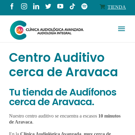
Saltar
TIENDA
al
contenido
Togg
Navi
Conócenos
Centro Auditivo
cerca de Aravaca
Productos
Servicios
Tu tienda de Audífonos
cerca de Aravaca.
Salud auditiva
Nuestro centro auditivo se encuentra a escasos
10 minutos
de Aravaca
.
Tienda
En la
Clínica Audiológica Avanzada
,
muy cerca de