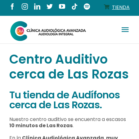
Saltar
TIENDA
al
contenido
Tog
Nav
Conócenos
Centro Auditivo
cerca de Las Rozas
Productos
Servicios
Tu tienda de Audífonos
cerca de Las Rozas.
Salud auditiva
Nuestro centro auditivo se encuentra a escasos
10 minutos de Las Rozas
.
Tienda
En la
Clínica Audiológica Avanzada
,
muy