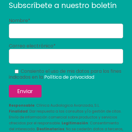
Subscríbete a nuestro boletín
Nombre*
Correo electrónico*
Consiento el uso de mis datos para los fines
indicados en la
Política de privacidad
Responsable
: Clínica Audiologica Avanzada, S.L.
Finalidad
: Dar respuesta a las consultas y/o gestión de citas.
Envío de información comercial sobre productos y servicios
ofrecidos por el responsable.
Legitimación
: Consentimiento
del interesado.
Destinatarios
: No se cederán datos a terceros,