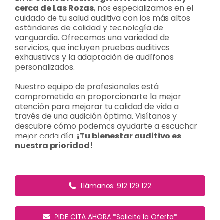
cerca de Las Rozas
, nos especializamos en el
cuidado de tu salud auditiva con los más altos
Contacto
estándares de calidad y tecnología de
vanguardia. Ofrecemos una variedad de
servicios, que incluyen pruebas auditivas
Llámanos 912 129 122
exhaustivas y la adaptación de audífonos
personalizados.
Nuestro equipo de profesionales está
comprometido en proporcionarte la mejor
atención para mejorar tu calidad de vida a
través de una audición óptima. Visítanos y
descubre cómo podemos ayudarte a escuchar
mejor cada día.
¡Tu bienestar auditivo es
nuestra prioridad!
Llámanos: 912 129 122
PIDE CITA AHORA *Solicita la Oferta*