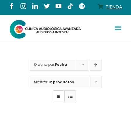
Saltar
TIENDA
al
contenido
Tog
Nav
Conócenos
Ordena por
Fecha
Productos
Mostrar
12 productos
Servicios
Salud auditiva
Tienda