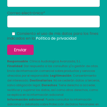
Correo electrónico*
Consiento el uso de mis datos para los fines
indicados en la
Política de privacidad
Responsable
: Clínica Audiologica Avanzada, S.L.
Finalidad
: Dar respuesta a las consultas y/o gestión de citas.
Envío de información comercial sobre productos y servicios
ofrecidos por el responsable.
Legitimación
: Consentimiento
del interesado.
Destinatarios
: No se cederán datos a terceros,
salvo obligación legal.
Derechos
: Tiene derecho a acceder,
rectificar y suprimir los datos, así como otros derechos, como
se explica en la información adicional
Información adicional
: Puede consultar la información
adicional y detallada sobre Protección de Datos Personales en