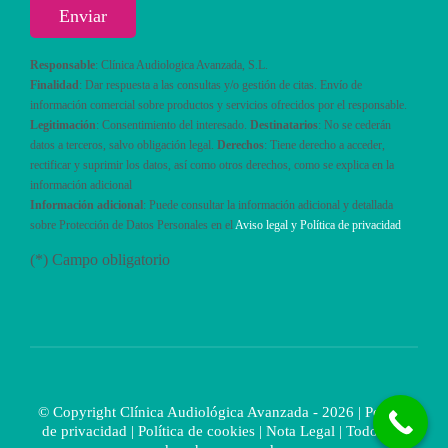
Responsable
: Clínica Audiologica Avanzada, S.L.
Finalidad
: Dar respuesta a las consultas y/o gestión de citas. Envío de
información comercial sobre productos y servicios ofrecidos por el responsable.
Legitimación
: Consentimiento del interesado.
Destinatarios
: No se cederán
datos a terceros, salvo obligación legal.
Derechos
: Tiene derecho a acceder,
rectificar y suprimir los datos, así como otros derechos, como se explica en la
información adicional
Información adicional
: Puede consultar la información adicional y detallada
sobre Protección de Datos Personales en el
Aviso legal y Política de privacidad
(*) Campo obligatorio
© Copyright Clínica Audiológica Avanzada - 2026 |
Política
de privacidad
|
Política de cookies
|
Nota Legal
| Todos los