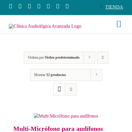
Saltar
TIENDA
al
contenido
Togg
Navi
Conócenos
Ordena por
Orden predeterminado
Productos
Mostrar
12 productos
Servicios
Salud auditiva
Tienda
Multi-Micrófono para audífonos