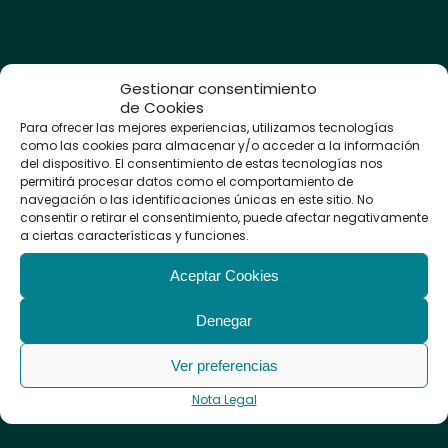
Gestionar consentimiento
Clínica
de Cookies
Audiológica
Para ofrecer las mejores experiencias, utilizamos tecnologías
como las cookies para almacenar y/o acceder a la información
Avanzada
del dispositivo. El consentimiento de estas tecnologías nos
permitirá procesar datos como el comportamiento de
navegación o las identificaciones únicas en este sitio. No
Audífonos
consentir o retirar el consentimiento, puede afectar negativamente
Tapones a
a ciertas características y funciones.
medida
Protectores
Aceptar Cookies
Auditivos
Calle Sevilla, 3
Revisión Auditiva
28223,
Pozuelo de
Denegar
Psicología
Alarcón
– Madrid
Logopedia
Ver preferencias
Mantenimiento y
Llámanos: (+34)
912
limpieza de
Nota Legal
Audífonos
129 122