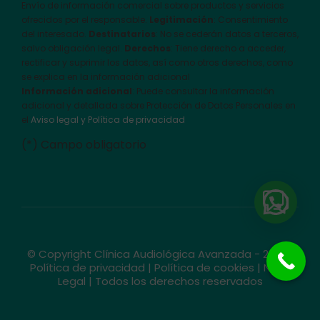
Envío de información comercial sobre productos y servicios
ofrecidos por el responsable.
Legitimación
: Consentimiento
del interesado.
Destinatarios
: No se cederán datos a terceros,
salvo obligación legal.
Derechos
: Tiene derecho a acceder,
rectificar y suprimir los datos, así como otros derechos, como
se explica en la información adicional
Información adicional
: Puede consultar la información
adicional y detallada sobre Protección de Datos Personales en
el
Aviso legal y Política de privacidad
(*) Campo obligatorio
© Copyright Clínica Audiológica Avanzada - 2026 |
Política de privacidad
|
Política de cookies
|
Nota
Legal
| Todos los derechos reservados