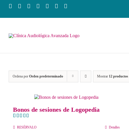
Saltar
al
contenido
Ordena por
Orden predeterminado
Mostrar
12 productos
Bonos de sesiones de Logopedia
Valorado
con
5.00
de
RESÉRVALO
Detalles