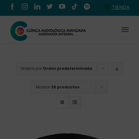
Saltar
TIENDA
al
contenido
Tog
Nav
Conócenos
Ordena por
Orden predeterminado
Productos
Mostrar
36 productos
Servicios
Salud auditiva
Tienda