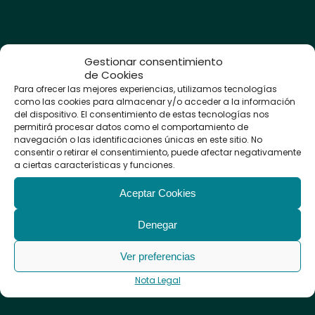
Gestionar consentimiento
Clínica
de Cookies
Audiológica
Para ofrecer las mejores experiencias, utilizamos tecnologías
como las cookies para almacenar y/o acceder a la información
Avanzada
del dispositivo. El consentimiento de estas tecnologías nos
permitirá procesar datos como el comportamiento de
navegación o las identificaciones únicas en este sitio. No
Audífonos
consentir o retirar el consentimiento, puede afectar negativamente
Tapones a
a ciertas características y funciones.
medida
Protectores
Aceptar Cookies
Auditivos
Calle Sevilla, 3
Revisión Auditiva
28223,
Pozuelo de
Denegar
Psicología
Alarcón
– Madrid
Logopedia
Mantenimiento y
Ver preferencias
Llámanos: (+34)
912
limpieza de
Nota Legal
Audífonos
129 122