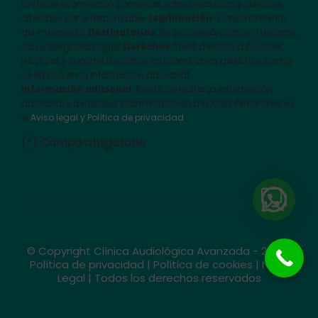
Envío de información comercial sobre productos y servicios
ofrecidos por el responsable.
Legitimación
: Consentimiento
del interesado.
Destinatarios
: No se cederán datos a terceros,
salvo obligación legal.
Derechos
: Tiene derecho a acceder,
rectificar y suprimir los datos, así como otros derechos, como
se explica en la información adicional
Información adicional
: Puede consultar la información
adicional y detallada sobre Protección de Datos Personales en
el
Aviso legal y Política de privacidad
(*) Campo obligatorio
© Copyright Clínica Audiológica Avanzada - 2026 |
Política de privacidad
|
Política de cookies
|
Nota
Legal
| Todos los derechos reservados