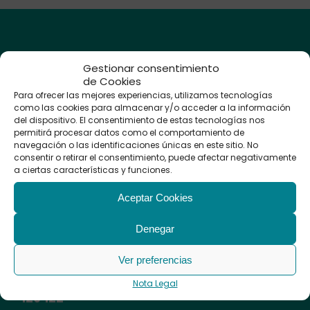
Gestionar consentimiento
Clínica
de Cookies
Para ofrecer las mejores experiencias, utilizamos tecnologías
Audiológica
como las cookies para almacenar y/o acceder a la información
Avanzada
del dispositivo. El consentimiento de estas tecnologías nos
permitirá procesar datos como el comportamiento de
navegación o las identificaciones únicas en este sitio. No
Audífonos
consentir o retirar el consentimiento, puede afectar negativamente
a ciertas características y funciones.
Tapones a
medida
Aceptar Cookies
Protectores
Auditivos
Calle Sevilla, 3
Revisión Auditiva
Denegar
28223,
Pozuelo de
Psicología
Alarcón
– Madrid
Logopedia
Ver preferencias
Mantenimiento y
Llámanos: (+34)
912
limpieza de
Nota Legal
Audífonos
129 122