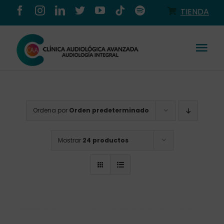
Saltar
TIENDA
al
contenido
Tog
Nav
Conócenos
Ordena por
Orden predeterminado
Productos
Mostrar
24 productos
Servicios
Salud auditiva
Tienda