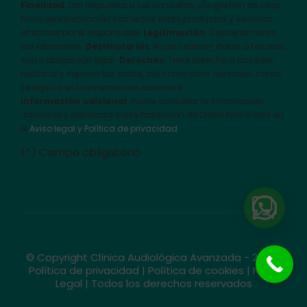
Finalidad
: Dar respuesta a las consultas y/o gestión de citas.
Envío de información comercial sobre productos y servicios
ofrecidos por el responsable.
Legitimación
: Consentimiento
del interesado.
Destinatarios
: No se cederán datos a terceros,
salvo obligación legal.
Derechos
: Tiene derecho a acceder,
rectificar y suprimir los datos, así como otros derechos, como
se explica en la información adicional
Información adicional
: Puede consultar la información
adicional y detallada sobre Protección de Datos Personales en
el
Aviso legal y Política de privacidad
(*) Campo obligatorio
© Copyright Clínica Audiológica Avanzada - 2026 |
Política de privacidad
|
Política de cookies
|
Nota
Legal
| Todos los derechos reservados