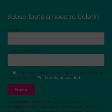
Subscríbete a nuestro boletín
Nombre*
Correo electrónico*
Consiento el uso de mis datos para los fines
indicados en la
Política de privacidad
Responsable
: Clínica Audiologica Avanzada, S.L.
Finalidad
: Dar respuesta a las consultas y/o gestión de citas.
Envío de información comercial sobre productos y servicios