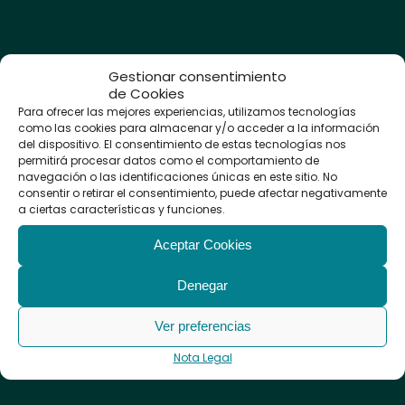
Clínica
Gestionar consentimiento
de Cookies
Audiológica
Para ofrecer las mejores experiencias, utilizamos tecnologías
Avanzada
como las cookies para almacenar y/o acceder a la información
del dispositivo. El consentimiento de estas tecnologías nos
permitirá procesar datos como el comportamiento de
navegación o las identificaciones únicas en este sitio. No
Audífonos
consentir o retirar el consentimiento, puede afectar negativamente
Tapones a
a ciertas características y funciones.
medida
Protectores
Aceptar Cookies
Auditivos
Calle Sevilla, 3
Revisión Auditiva
28223,
Pozuelo de
Denegar
Psicología
Alarcón
– Madrid
Logopedia
Mantenimiento y
Ver preferencias
Llámanos: (+34)
912
limpieza de
Nota Legal
Audífonos
129 122