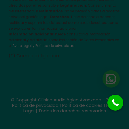
ofrecidos por el responsable.
Legitimación
: Consentimiento
del interesado.
Destinatarios
: No se cederán datos a terceros,
salvo obligación legal.
Derechos
: Tiene derecho a acceder,
rectificar y suprimir los datos, así como otros derechos, como
se explica en la información adicional
Información adicional
: Puede consultar la información
adicional y detallada sobre Protección de Datos Personales en
el
Aviso legal y Política de privacidad
(*) Campo obligatorio
© Copyright Clínica Audiológica Avanzada - 2026 |
Política de privacidad
|
Política de cookies
|
Nota
Legal
| Todos los derechos reservados