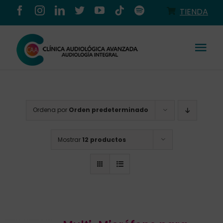
Saltar
TIENDA
al
contenido
Tog
Nav
Conócenos
Ordena por
Orden predeterminado
Productos
Mostrar
12 productos
Servicios
Salud auditiva
Tienda