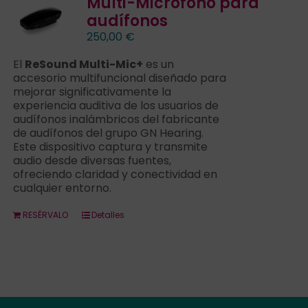
Multi-Micrófono para
audífonos
Contacto
250,00
€
El
ReSound Multi-Mic+
es un
Llámanos 912 129 122
accesorio multifuncional diseñado para
mejorar significativamente la
experiencia auditiva de los usuarios de
audífonos inalámbricos del fabricante
de audífonos del grupo GN Hearing.
Este dispositivo captura y transmite
audio desde diversas fuentes,
ofreciendo claridad y conectividad en
cualquier entorno.
RESÉRVALO
Detalles