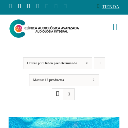
Saltar
TIENDA
al
contenido
Togg
Navi
Conócenos
Ordena por
Orden predeterminado
Productos
Mostrar
12 productos
Servicios
Salud auditiva
Tienda