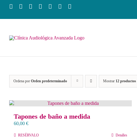
Saltar
al
contenido
Ordena por
Orden predeterminado
Mostrar
12 productos
Tapones de baño a medida
60,00
€
RESÉRVALO
Detalles