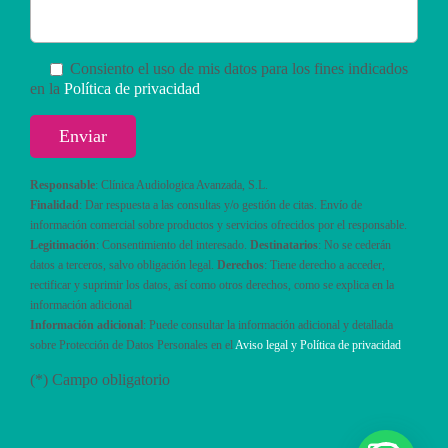
Consiento el uso de mis datos para los fines indicados
en la
Política de privacidad
Responsable
: Clínica Audiologica Avanzada, S.L.
Finalidad
: Dar respuesta a las consultas y/o gestión de citas. Envío de
información comercial sobre productos y servicios ofrecidos por el responsable.
Legitimación
: Consentimiento del interesado.
Destinatarios
: No se cederán
datos a terceros, salvo obligación legal.
Derechos
: Tiene derecho a acceder,
rectificar y suprimir los datos, así como otros derechos, como se explica en la
información adicional
Información adicional
: Puede consultar la información adicional y detallada
sobre Protección de Datos Personales en el
Aviso legal y Política de privacidad
(*) Campo obligatorio