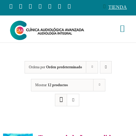
Saltar
TIENDA
al
contenido
Togg
Navi
Conócenos
Ordena por
Orden predeterminado
Productos
Mostrar
12 productos
Servicios
Salud auditiva
Tienda