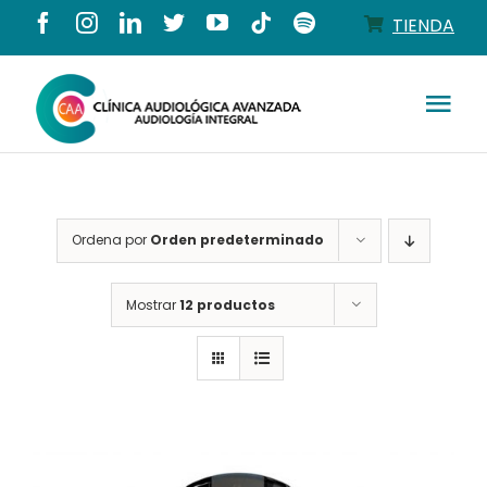
Saltar
TIENDA
al
contenido
Tog
Nav
Conócenos
Ordena por
Orden predeterminado
Productos
Mostrar
12 productos
Servicios
Salud auditiva
Tienda