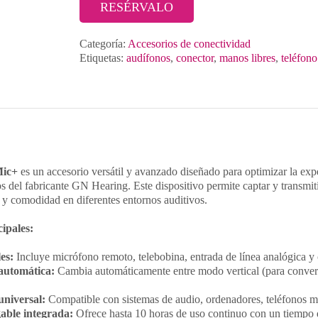
RESÉRVALO
Categoría:
Accesorios de conectividad
Etiquetas:
audífonos
,
conector
,
manos libres
,
teléfono
Mic+
es un accesorio versátil y avanzado diseñado para optimizar la exp
s del fabricante GN Hearing. Este dispositivo permite captar y transmiti
 y comodidad en diferentes entornos auditivos.
cipales:
es:
Incluye micrófono remoto, telebobina, entrada de línea analógica y
automática:
Cambia automáticamente entre modo vertical (para convers
universal:
Compatible con sistemas de audio, ordenadores, teléfonos m
able integrada:
Ofrece hasta 10 horas de uso continuo con un tiempo