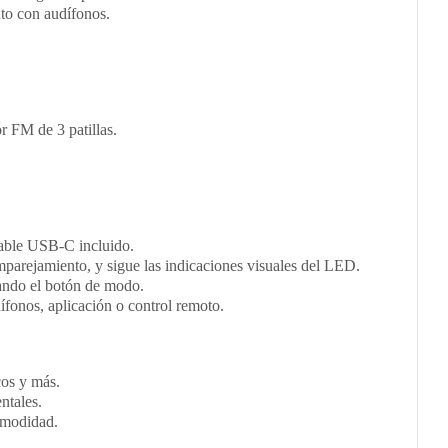
to con audífonos.
 FM de 3 patillas.
cable USB-C incluido.
parejamiento, y sigue las indicaciones visuales del LED.
zando el botón de modo.
ífonos, aplicación o control remoto.
cos y más.
ntales.
omodidad.