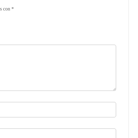
os con
*