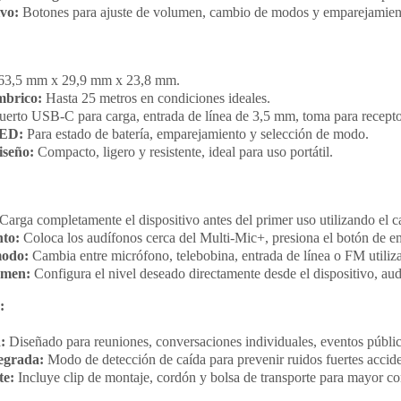
ivo:
Botones para ajuste de volumen, cambio de modos y emparejamien
63,5 mm x 29,9 mm x 23,8 mm.
mbrico:
Hasta 25 metros en condiciones ideales.
erto USB-C para carga, entrada de línea de 3,5 mm, toma para receptor
LED:
Para estado de batería, emparejamiento y selección de modo.
iseño:
Compacto, ligero y resistente, ideal para uso portátil.
Carga completamente el dispositivo antes del primer uso utilizando el 
to:
Coloca los audífonos cerca del Multi-Mic+, presiona el botón de em
modo:
Cambia entre micrófono, telebobina, entrada de línea o FM utili
umen:
Configura el nivel deseado directamente desde el dispositivo, aud
:
:
Diseñado para reuniones, conversaciones individuales, eventos públi
tegrada:
Modo de detección de caída para prevenir ruidos fuertes accide
te:
Incluye clip de montaje, cordón y bolsa de transporte para mayor c