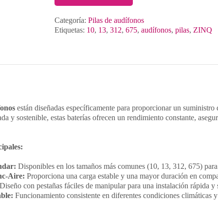
Categoría:
Pilas de audífonos
Etiquetas:
10
,
13
,
312
,
675
,
audífonos
,
pilas
,
ZINQ
fonos
están diseñadas específicamente para proporcionar un suministro d
da y sostenible, estas baterías ofrecen un rendimiento constante, ase
cipales:
ndar:
Disponibles en los tamaños más comunes (10, 13, 312, 675) para 
nc-Aire:
Proporciona una carga estable y una mayor duración en compara
Diseño con pestañas fáciles de manipular para una instalación rápida y 
ble:
Funcionamiento consistente en diferentes condiciones climáticas y