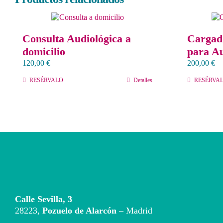
Consulta Audiológica a
Cargad
domicilio
para A
120,00
€
200,00
€
RESÉRVALO
Detalles
RESÉRVA
Calle Sevilla, 3
28223,
Pozuelo de Alarcón
– Madrid