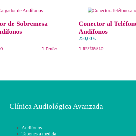
or de Sobremesa
Conector al Teléfon
udífonos
Audífonos
250,00
€
LO
Detalles
RESÉRVALO
Clínica Audiológica Avanzada
Audífonos
Tapones a medida