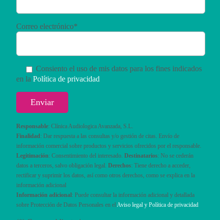
Correo electrónico*
Consiento el uso de mis datos para los fines indicados
en la
Política de privacidad
Responsable
: Clínica Audiologica Avanzada, S.L.
Finalidad
: Dar respuesta a las consultas y/o gestión de citas. Envío de
información comercial sobre productos y servicios ofrecidos por el responsable.
Legitimación
: Consentimiento del interesado.
Destinatarios
: No se cederán
datos a terceros, salvo obligación legal.
Derechos
: Tiene derecho a acceder,
rectificar y suprimir los datos, así como otros derechos, como se explica en la
información adicional
Información adicional
: Puede consultar la información adicional y detallada
sobre Protección de Datos Personales en el
Aviso legal y Política de privacidad