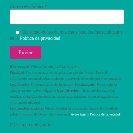
Correo electrónico*
Consiento el uso de mis datos para los fines indicados
en la
Política de privacidad
Responsable
: Clínica Audiologica Avanzada, S.L.
Finalidad
: Dar respuesta a las consultas y/o gestión de citas. Envío de
información comercial sobre productos y servicios ofrecidos por el responsable.
Legitimación
: Consentimiento del interesado.
Destinatarios
: No se cederán
datos a terceros, salvo obligación legal.
Derechos
: Tiene derecho a acceder,
rectificar y suprimir los datos, así como otros derechos, como se explica en la
información adicional
Información adicional
: Puede consultar la información adicional y detallada
sobre Protección de Datos Personales en el
Aviso legal y Política de privacidad
(*) Campo obligatorio