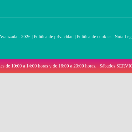
 Avanzada - 2026 |
Política de privacidad
|
Política de cookies
|
Nota Leg
viernes de 10:00 a 14:00 horas y de 16:00 a 20:00 horas. | Sáb
re audífonos?
e vida!