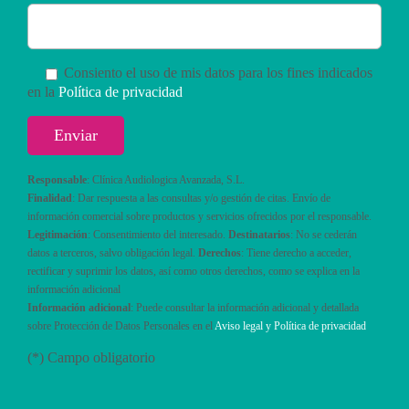
Consiento el uso de mis datos para los fines indicados
en la
Política de privacidad
Responsable
: Clínica Audiologica Avanzada, S.L.
Finalidad
: Dar respuesta a las consultas y/o gestión de citas. Envío de
información comercial sobre productos y servicios ofrecidos por el responsable.
Legitimación
: Consentimiento del interesado.
Destinatarios
: No se cederán
datos a terceros, salvo obligación legal.
Derechos
: Tiene derecho a acceder,
rectificar y suprimir los datos, así como otros derechos, como se explica en la
información adicional
Información adicional
: Puede consultar la información adicional y detallada
sobre Protección de Datos Personales en el
Aviso legal y Política de privacidad
(*) Campo obligatorio