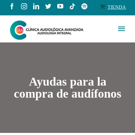
Saltar
TIENDA
al
contenido
Togg
Navi
Conócenos
Productos
Ayudas para la
Servicios
compra de audífonos
Salud auditiva
Tienda