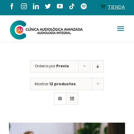
Saltar
TIENDA
al
contenido
Tog
Nav
Conócenos
Ordena por
Precio
Productos
Mostrar
12 productos
Servicios
Salud auditiva
Tienda