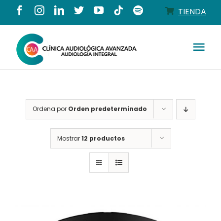
Saltar
TIENDA
al
contenido
Tog
Nav
Conócenos
Ordena por
Orden predeterminado
Productos
Mostrar
12 productos
Servicios
Salud auditiva
Tienda