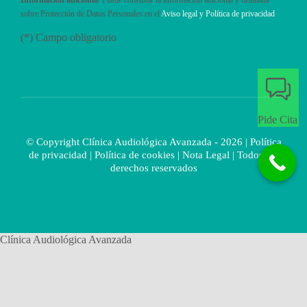
sobre Protección de Datos Personales en el
Aviso legal y Política de privacidad
(*) Campo obligatorio
Pide Cita
© Copyright Clínica Audiológica Avanzada - 2026 |
Política
de privacidad
|
Política de cookies
|
Nota Legal
| Todos los
derechos reservados
Clínica Audiológica Avanzada
Hola
👋Bienvenido a
Clínica Audiológica Avanzada
¿Tienes dificultades de audición o quieres realizar alguna consulta sobr