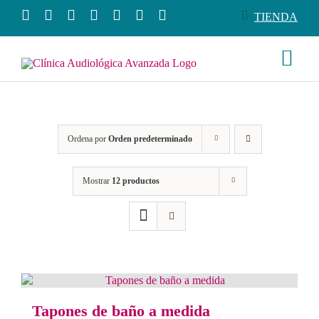
Saltar
TIENDA
al
contenido
Togg
Navi
Conó
Ordena por
Orden predeterminado
Produ
Mostrar
12 productos
Servi
Salud
Tiend
Tapones de baño a medida