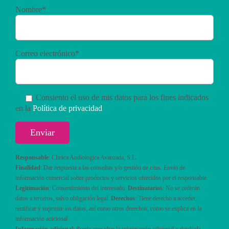
Nombre*
Correo electrónico*
Consiento el uso de mis datos para los fines indicados
en la
Política de privacidad
Responsable
: Clínica Audiologica Avanzada, S.L.
Finalidad
: Dar respuesta a las consultas y/o gestión de citas. Envío de
información comercial sobre productos y servicios ofrecidos por el responsable.
Legitimación
: Consentimiento del interesado.
Destinatarios
: No se cederán
datos a terceros, salvo obligación legal.
Derechos
: Tiene derecho a acceder,
rectificar y suprimir los datos, así como otros derechos, como se explica en la
información adicional
Información adicional
: Puede consultar la información adicional y detallada