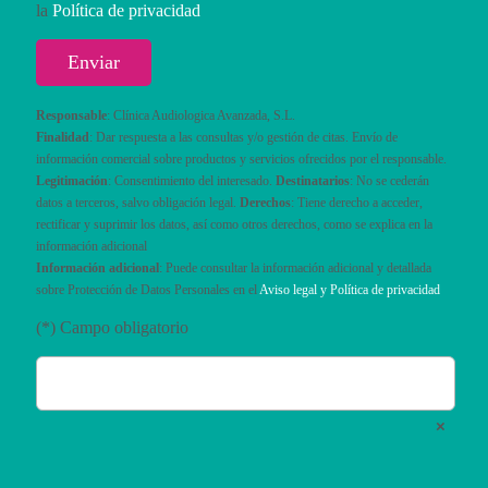
la
Política de privacidad
Responsable
: Clínica Audiologica Avanzada, S.L.
Finalidad
: Dar respuesta a las consultas y/o gestión de citas. Envío de
información comercial sobre productos y servicios ofrecidos por el responsable.
Legitimación
: Consentimiento del interesado.
Destinatarios
: No se cederán
datos a terceros, salvo obligación legal.
Derechos
: Tiene derecho a acceder,
rectificar y suprimir los datos, así como otros derechos, como se explica en la
información adicional
Información adicional
: Puede consultar la información adicional y detallada
sobre Protección de Datos Personales en el
Aviso legal y Política de privacidad
(*) Campo obligatorio
×