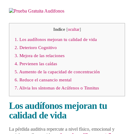
Contacto
Ver
imagen
más
Llámanos 912 129 122
grande
Indice
[
ocultar
]
1.
Los audífonos mejoran tu calidad de vida
2.
Deterioro Cognitivo
3.
Mejora de las relaciones
4.
Previenen las caídas
5.
Aumento de la capacidad de concentración
6.
Reduce el cansancio mental
7.
Alivia los síntomas de Acúfenos o Tinnitus
Los audífonos mejoran tu
calidad de vida
La pérdida auditiva repercute a nivel físico, emocional y