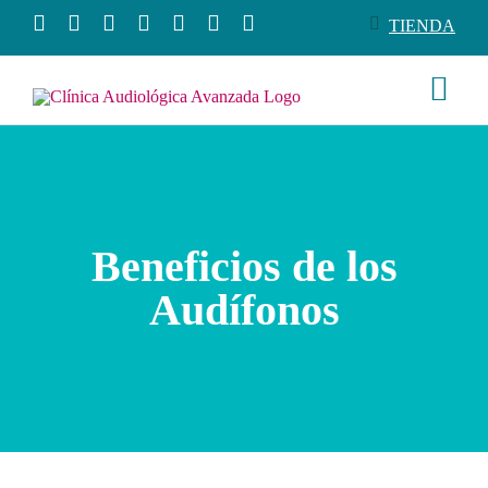
Saltar
TIENDA
al
contenido
Togg
Navi
Conócenos
Productos
Beneficios de los
Audífonos
Servicios
Salud auditiva
Tienda