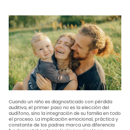
Contacto
Ver
imagen
más
Llámanos 912 129 122
grande
Cuando un niño es diagnosticado con pérdida
auditiva, el primer paso no es la elección del
audífono, sino la integración de su familia en todo
el proceso. La implicación emocional, práctica y
constante de los padres marca una diferencia