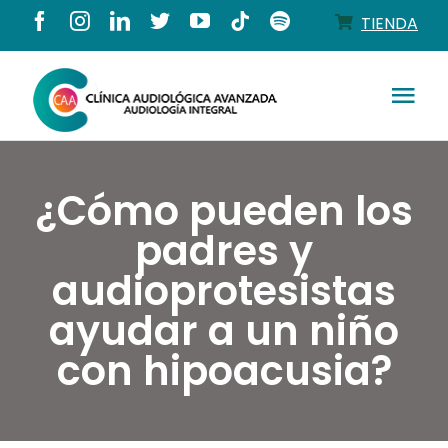
Saltar
TIENDA
al
contenido
Tog
Nav
Conócenos
¿Cómo pueden los
Productos
padres y
audioprotesistas
Servicios
ayudar a un niño
con hipoacusia?
Salud auditiva
Tienda