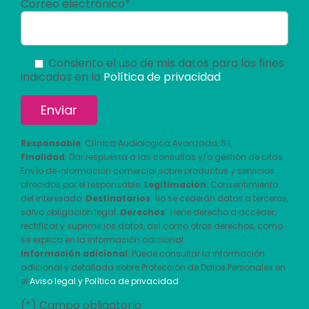
Correo electrónico*
Consiento el uso de mis datos para los fines
indicados en la
Política de privacidad
Responsable
: Clínica Audiologica Avanzada, S.L.
Finalidad
: Dar respuesta a las consultas y/o gestión de citas.
Envío de información comercial sobre productos y servicios
ofrecidos por el responsable.
Legitimación
: Consentimiento
del interesado.
Destinatarios
: No se cederán datos a terceros,
salvo obligación legal.
Derechos
: Tiene derecho a acceder,
rectificar y suprimir los datos, así como otros derechos, como
se explica en la información adicional
Información adicional
: Puede consultar la información
adicional y detallada sobre Protección de Datos Personales en
el
Aviso legal y Política de privacidad
(*) Campo obligatorio