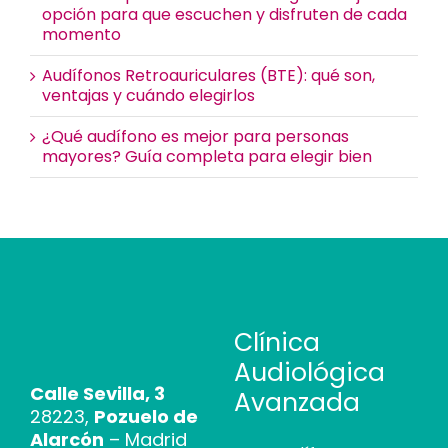
opción para que escuchen y disfruten de cada
momento
Audífonos Retroauriculares (BTE): qué son,
ventajas y cuándo elegirlos
¿Qué audífono es mejor para personas
mayores? Guía completa para elegir bien
Clínica
Audiológica
Calle Sevilla, 3
Avanzada
28223,
Pozuelo de
Alarcón
– Madrid