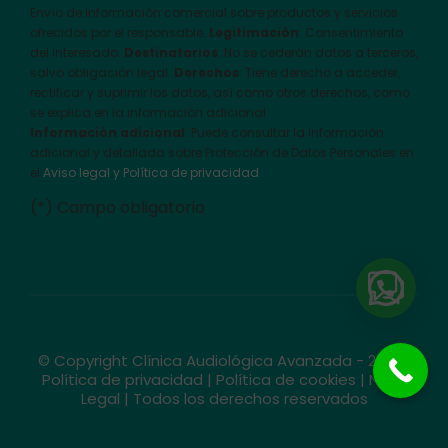
Envío de información comercial sobre productos y servicios
ofrecidos por el responsable.
Legitimación
: Consentimiento
del interesado.
Destinatarios
: No se cederán datos a terceros,
salvo obligación legal.
Derechos
: Tiene derecho a acceder,
rectificar y suprimir los datos, así como otros derechos, como
se explica en la información adicional
Información adicional
: Puede consultar la información
adicional y detallada sobre Protección de Datos Personales en
el
Aviso legal y Política de privacidad
(*) Campo obligatorio
© Copyright Clínica Audiológica Avanzada - 2026 |
Política de privacidad
|
Política de cookies
|
Nota
Legal
| Todos los derechos reservados