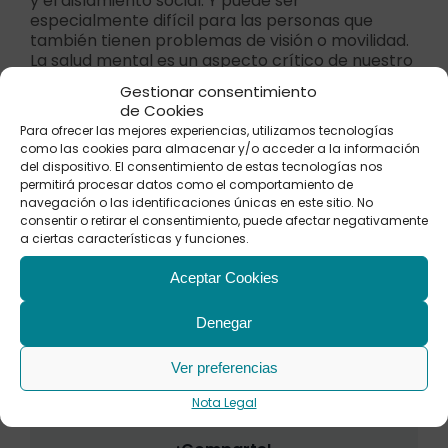
y el aislamiento social. Y puede ser
especialmente difícil para las personas que
también tienen problemas de visión o movilidad.
La salud mental es un aspecto crítico de nuestro
bienestar, y la mala audición puede tener un
Gestionar consentimiento
impacto negativo en ella. Estudios realizados y
de Cookies
documentados por
Lancet Commission
así nos
Para ofrecer las mejores experiencias, utilizamos tecnologías
lo muestran.
como las cookies para almacenar y/o acceder a la información
del dispositivo. El consentimiento de estas tecnologías nos
En conclusión, es muy importante tratar la mala
permitirá procesar datos como el comportamiento de
audición para prevenir estas consecuencias y
navegación o las identificaciones únicas en este sitio. No
preservar la salud y el bienestar a largo plazo.
consentir o retirar el consentimiento, puede afectar negativamente
Los audífonos y las terapias auditivas pueden ser
a ciertas características y funciones.
una solución efectiva y fácil para mejorar la
audición y prevenir los problemas de salud
Aceptar Cookies
asociados con la mala audición.
Denegar
3 de febrero de 2023
|
Salud auditiva
Ver preferencias
Nota Legal