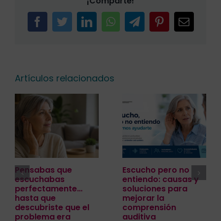
¡Comparte!
Facebook
Twitter
LinkedIn
WhatsApp
Telegram
Pinterest
Correo
electrón
Artículos relacionados
Pensabas que
Escucho pero no
escuchabas
entiendo: causas y
perfectamente…
soluciones para
hasta que
mejorar la
descubriste que el
comprensión
problema era
auditiva