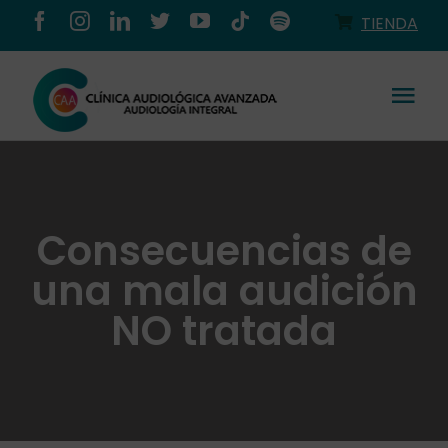
Saltar
TIENDA
al
contenido
Tog
Nav
Conócenos
Productos
Consecuencias de
una mala audición
Servicios
NO tratada
Salud auditiva
Tienda