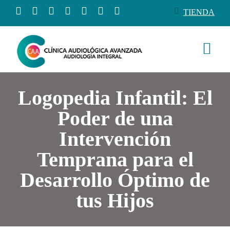
Saltar
TIENDA
al
contenido
Togg
Navi
Conócenos
Logopedia Infantil: El
Poder de una
Productos
Intervención
Servicios
Temprana para el
Desarrollo Óptimo de
Salud auditiva
tus Hijos
Tienda