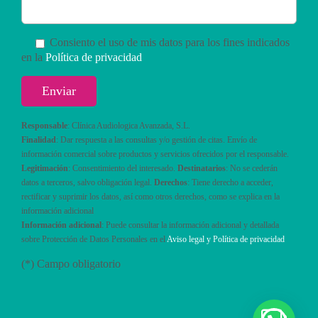
Consiento el uso de mis datos para los fines indicados
en la
Política de privacidad
Responsable
: Clínica Audiologica Avanzada, S.L.
Finalidad
: Dar respuesta a las consultas y/o gestión de citas. Envío de
información comercial sobre productos y servicios ofrecidos por el responsable.
Legitimación
: Consentimiento del interesado.
Destinatarios
: No se cederán
datos a terceros, salvo obligación legal.
Derechos
: Tiene derecho a acceder,
rectificar y suprimir los datos, así como otros derechos, como se explica en la
información adicional
Información adicional
: Puede consultar la información adicional y detallada
sobre Protección de Datos Personales en el
Aviso legal y Política de privacidad
(*) Campo obligatorio