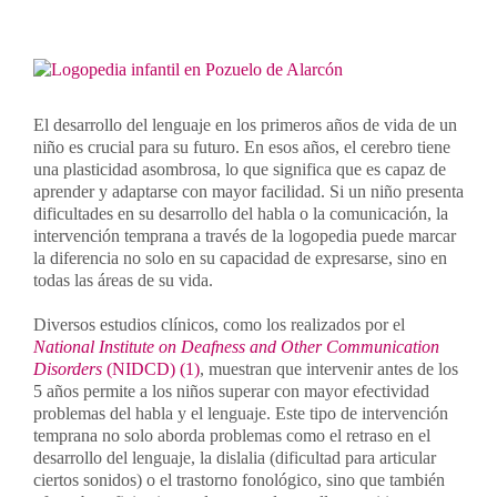
Contacto
Ver
imagen
más
Llámanos 912 129 122
El desarrollo del lenguaje en los primeros años de vida de un
grande
niño es crucial para su futuro. En esos años, el cerebro tiene
una plasticidad asombrosa, lo que significa que es capaz de
aprender y adaptarse con mayor facilidad. Si un niño presenta
dificultades en su desarrollo del habla o la comunicación, la
intervención temprana a través de la logopedia puede marcar
la diferencia no solo en su capacidad de expresarse, sino en
todas las áreas de su vida.
Diversos estudios clínicos, como los realizados por el
National Institute on Deafness and Other Communication
Disorders
(NIDCD) (1)
, muestran que intervenir antes de los
5 años permite a los niños superar con mayor efectividad
problemas del habla y el lenguaje. Este tipo de intervención
temprana no solo aborda problemas como el retraso en el
desarrollo del lenguaje, la dislalia (dificultad para articular
ciertos sonidos) o el trastorno fonológico, sino que también