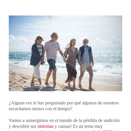
Contacto
Ver
imagen
más
Llámanos 912 129 122
grande
¿Alguna vez te has preguntado por qué algunos de nosotros
escuchamos menos con el tiempo?
Vamos a sumergirnos en el mundo de la pérdida de audición
y descubrir sus
síntomas
y causas! Es un tema muy