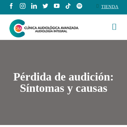
Saltar
TIENDA
al
contenido
Togg
Navi
Conócenos
Productos
Pérdida de audición:
Servicios
Síntomas y causas
Salud auditiva
Tienda