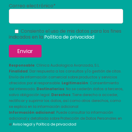
Correo electrónico*
Consiento el uso de mis datos para los fines
indicados en la
Política de privacidad
Responsable
: Clínica Audiologica Avanzada, S.L.
Finalidad
: Dar respuesta a las consultas y/o gestión de citas.
Envío de información comercial sobre productos y servicios
ofrecidos por el responsable.
Legitimación
: Consentimiento
del interesado.
Destinatarios
: No se cederán datos a terceros,
salvo obligación legal.
Derechos
: Tiene derecho a acceder,
rectificar y suprimir los datos, así como otros derechos, como
se explica en la información adicional
Información adicional
: Puede consultar la información
adicional y detallada sobre Protección de Datos Personales en
el
Aviso legal y Política de privacidad